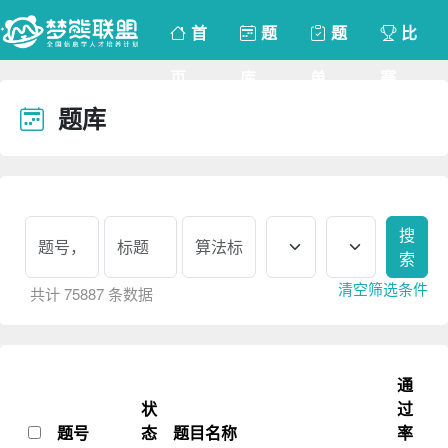
首
题
题
比
页
库
单
赛
题库
请登录
搜
索
清空筛选条件
共计 75887 条数据
通
状
过
题号
态
题目名称
率