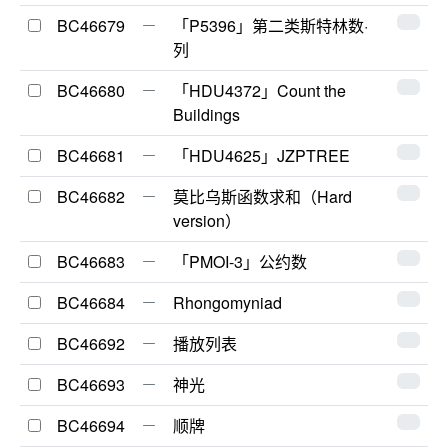
BC46679
「P5396」第二类斯特林数·
列
BC46680
「HDU4372」Count the
Buildings
BC46681
「HDU4625」JZPTREE
BC46682
莫比乌斯函数求和（Hard
version）
BC46683
「PMOI-3」公约数
BC46684
Rhongomyniad
BC46692
播放列表
BC46693
神光
BC46694
顺牌