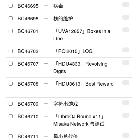
BC46695
病毒
BC46698
栈的维护
BC46701
「UVA12657」Boxes in a
Line
BC46702
「POI2015」LOG
BC46707
「HDU4333」Revolving
Digits
BC46708
「HDU3613」Best Reward
BC46709
字符串游戏
BC46710
「LibreOJ Round #11」
Misaka Network 与测试
BC46711
最小总代价